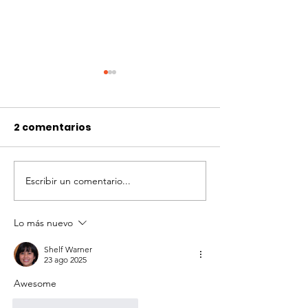
2 comentarios
Escribir un comentario...
¡Arrancamos el 2024
Puerto Rico y
con mucho
Filadelfia
entusiasmo y arduo
intercambian 
Lo más nuevo
trabajo por nuestros
experiencias
Shelf Warner
niños y jóvenes!
eliminar el re
23 ago 2025
la lectoescrit
Awesome 
Me gusta
Reaccionar