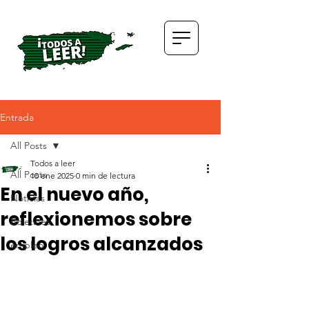
Entrada
All Posts
Todos a leer
All Posts
10 ene 2025
0 min de lectura
En el nuevo año,
Noticias
reflexionemos sobre
Boletines
los logros alcanzados
empleo